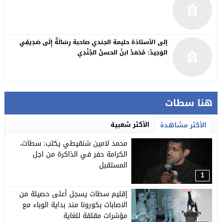
إلى الأستاذة حليمة الجندي صاحبة رِسَالَةٌ إِلَى صَدِيقِي
الوَحِيدْ: مُحَمَدْ ابنُ الحسنْ الجُنْدِي
هنا سطات
الأكثر شعبية
الأكثر مشاهدة
محمد لامين شنقيطي يكتب: سطات،
الكرامة حفر في الذاكرة من اجل
المستقبل
1
إقليم سطات يسجل أعلى حصيلة من
الاصابات بكورونا مند بداية الوباء مع
مؤشرات مقلقة للغاية