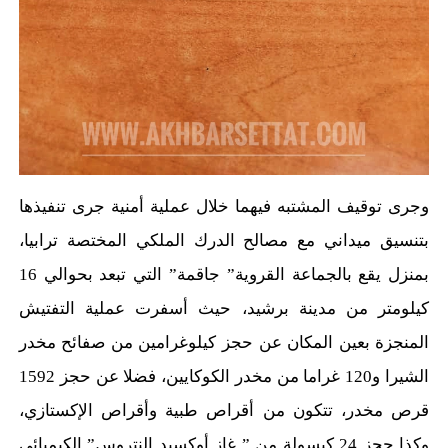
وجرى توقيف المشتبه فيهما خلال عملية أمنية جرى تنفيذها
بتنسيق ميداني مع مصالح الدرك الملكي المختصة ترابيا،
بمنزل يقع بالجماعة القروية” جاقمة” التي تبعد بحوالي 16
كيلومتر من مدينة برشيد، حيث أسفرت عملية التفتيش
المنجزة بعين المكان عن حجز كيلوغرامين من صفائح مخدر
الشيرا و120 غراما من مخدر الكوكايين، فضلا عن حجز 1592
قرص مخدر، تتكون من أقراص طبية وأقراص الإكستازي،
وكذا حجز 24 كبسولة من ” غاز أوكسيد النتروس” الكيميائي