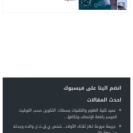
5
انضم الينا على فيسبوك
احدث المقالات
عميد كلية العلوم والتقنيات بسطات: التكوين حسب التوقيت
الميسر رافعة للإنصاف وتكافؤ...
جريمة مروعة تهز ثلاثاء الأولاد.. شخص ي.ق.ت.ل والده وجدته
من جهة الأب