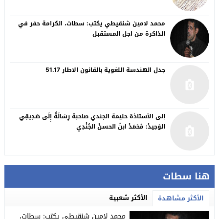
محمد لامين شنقيطي يكتب: سطات، الكرامة حفر في
الذاكرة من اجل المستقبل
جدل الهندسة اللغوية بالقانون الاطار 51.17
إلى الأستاذة حليمة الجندي صاحبة رِسَالَةٌ إِلَى صَدِيقِي
الوَحِيدْ: مُحَمَدْ ابنُ الحسنْ الجُنْدِي
هنا سطات
الأكثر شعبية
الأكثر مشاهدة
محمد لامين شنقيطي يكتب: سطات،