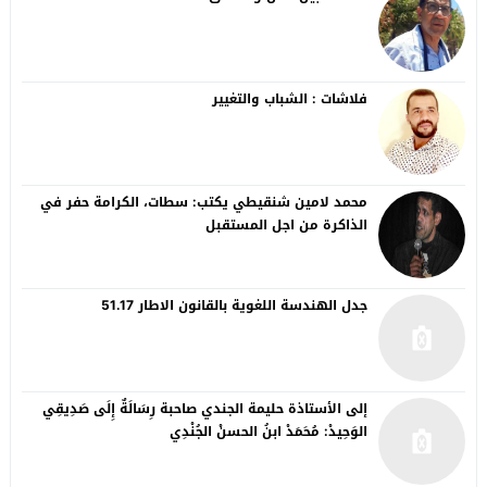
فلاشات : الشباب والتغيير
محمد لامين شنقيطي يكتب: سطات، الكرامة حفر في
الذاكرة من اجل المستقبل
جدل الهندسة اللغوية بالقانون الاطار 51.17
إلى الأستاذة حليمة الجندي صاحبة رِسَالَةٌ إِلَى صَدِيقِي
الوَحِيدْ: مُحَمَدْ ابنُ الحسنْ الجُنْدِي