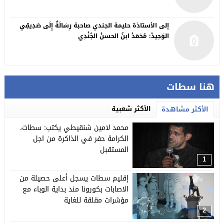
إلى الأستاذة حليمة الجندي صاحبة رِسَالَةٌ إِلَى صَدِيقِي
الوَحِيدْ: مُحَمَدْ ابنُ الحسنْ الجُنْدِي
هنا سطات
الأكثر شعبية
الأكثر مشاهدة
محمد لامين شنقيطي يكتب: سطات،
الكرامة حفر في الذاكرة من اجل
المستقبل
1
إقليم سطات يسجل أعلى حصيلة من
الاصابات بكورونا مند بداية الوباء مع
مؤشرات مقلقة للغاية
2