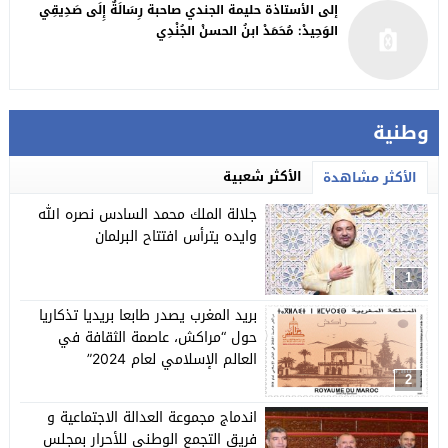
إلى الأستاذة حليمة الجندي صاحبة رِسَالَةٌ إِلَى صَدِيقِي
الوَحِيدْ: مُحَمَدْ ابنُ الحسنْ الجُنْدِي
وطنية
الأكثر شعبية
الأكثر مشاهدة
جلالة الملك محمد السادس نصره الله
وايده يترأس افتتاح البرلمان
1
بريد المغرب يصدر طابعا بريديا تذكاريا
حول “مراكش، عاصمة الثقافة في
العالم الإسلامي لعام 2024”
2
اندماج مجموعة العدالة الاجتماعية و
فريق التجمع الوطني للأحرار بمجلس