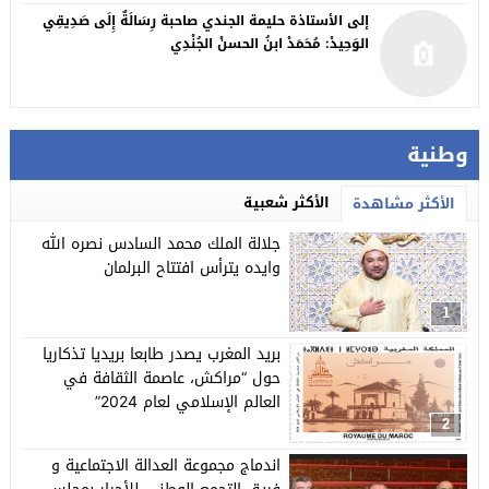
إلى الأستاذة حليمة الجندي صاحبة رِسَالَةٌ إِلَى صَدِيقِي
الوَحِيدْ: مُحَمَدْ ابنُ الحسنْ الجُنْدِي
وطنية
الأكثر شعبية
الأكثر مشاهدة
جلالة الملك محمد السادس نصره الله
وايده يترأس افتتاح البرلمان
1
بريد المغرب يصدر طابعا بريديا تذكاريا
حول “مراكش، عاصمة الثقافة في
العالم الإسلامي لعام 2024”
2
اندماج مجموعة العدالة الاجتماعية و