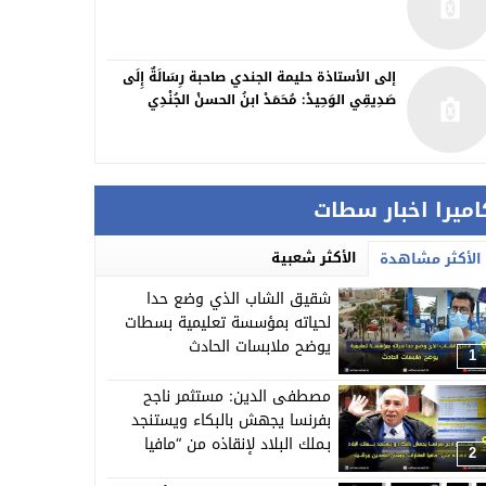
إلى الأستاذة حليمة الجندي صاحبة رِسَالَةٌ إِلَى
صَدِيقِي الوَحِيدْ: مُحَمَدْ ابنُ الحسنْ الجُنْدِي
اميرا اخبار سطات
الأكثر شعبية
الأكثر مشاهدة
شقيق الشاب الذي وضع حدا
لحياته بمؤسسة تعليمية بسطات
يوضح ملابسات الحادث
1
مصطفى الدين: مستثمر ناجح
بفرنسا يجهش بالبكاء ويستنجد
بـملك البلاد لإنقاذه من “مافيا
2
العقارات”وبعض النافذين ببرشيد