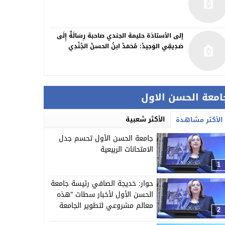
إلى الأستاذة حليمة الجندي صاحبة رِسَالَةٌ إِلَى
صَدِيقِي الوَحِيدْ: مُحَمَدْ ابنُ الحسنْ الجُنْدِي
امعة الحسن الاول
الأكثر شعبية
الأكثر مشاهدة
جامعة الحسن الأول تحسم جدل
الامتحانات الربيعية
1
حوار: خديجة الصافي رئيسة جامعة
الحسن الأول لأخبار سطات “هذه
معالم مشروعي لتطوير الجامعة
2
وهكذا دبرنا تحديات الجائحة”