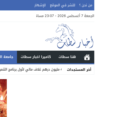
من نحن ؟
للنشر في الموقع
للإشهار
الجمعة 7 أغسطس 2026 - 23:07 مساءً
هنا سطات
كاميرا اخبار سطات
جامعة ال
02:37
42 مليون درهم غلاف مالي لأول برنامج التنمية البشرية تحت إشراف كامل لحبوها
أخر المستجدات