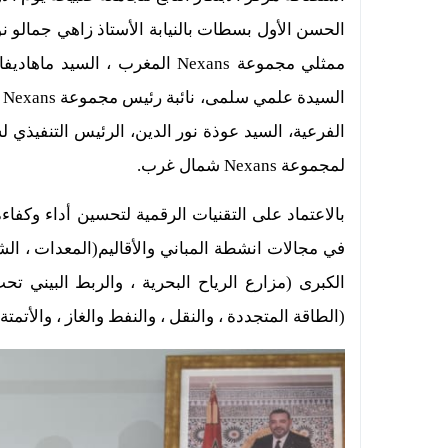
الحسن الأول بسطات بالنيابة الأستاذ زاهي جمالو ن
ممثلي
مجموعة
Nexans
المغرب
،
السيد ماهاديف
السيدة علمي سلمى، نائبة رئيس مجموعة
Nexans
ش
الفرعية، السيد عوذة نور الدين، الرئيس التنفيذي
ل
لمجموعة
Nexans
شمال غرب.
بالاعتماد على
التقنيات الرقمية
لتحسين أداء وكفاءة
في مجالات
انشطة المباني والأقاليم
(المعدات ، الشب
الكبرى
(مزارع الرياح
البحرية ، والربط البيني تح
(الطاقة المتجددة ، والنقل ، والنفط والغاز ، والأتمتة) ، و