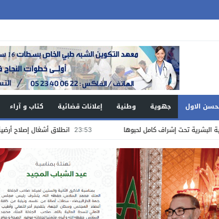
حسن الاول
جهوية
وطنية
إعلانات قضائية
كتاب و آراء
23:53
انطلاق أشغال إصلاح أرضية الملعب الملحق “لانيكس”