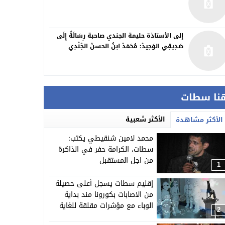
إلى الأستاذة حليمة الجندي صاحبة رِسَالَةٌ إِلَى
صَدِيقِي الوَحِيدْ: مُحَمَدْ ابنُ الحسنْ الجُنْدِي
نا سطات
الأكثر شعبية
الأكثر مشاهدة
محمد لامين شنقيطي يكتب:
سطات، الكرامة حفر في الذاكرة
من اجل المستقبل
1
إقليم سطات يسجل أعلى حصيلة
من الاصابات بكورونا مند بداية
الوباء مع مؤشرات مقلقة للغاية
2