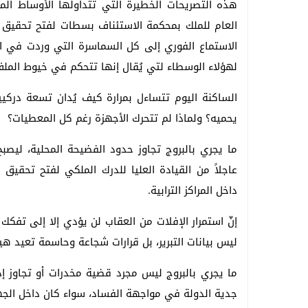
هذه التصريحات الخطيرة التي تتداولها الأوساط الم
العام للملك بمحكمة الاستئناف بسطات لفتح تحقيق 
الاستماع الفوري إلى كل السماسرة التي وردت في ا
لهؤلاء الوسطاء لتي يُقال إنها تتحكم في خيوط الملف
الساكنة اليوم تتساءل بمرارة كيف يُدان تسعة دركيي
يحميه؟ ولماذا لم تتحرك الأجهزة رغم كل المعطيات؟
ما يجري بالبروج تجاوز حدود الفضيحة المحلية، ليصب
عاجلاً من القيادة العليا للدرك الملكي لفتح تحقيق
داخل المراكز الترابية.
إنّ استمرار الإفلات من العقاب لن يؤدي إلا إلى تفكك
ليس بيانات التبرير، بل قرارات شجاعة وحاسمة تعيد هي
ما يجري بالبروج ليس مجرد قضية مخدرات أو تجاوز إد
جدية الدولة في مواجهة الفساد، سواء كان داخل الج