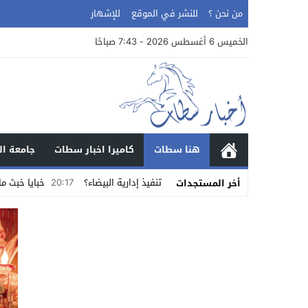
من نحن ؟
للنشر في الموقع
للإشهار
الخميس 6 أغسطس 2026 - 7:43 صباحًا
هنا سطات
كاميرا اخبار سطات
جامعة ال
ة سطات بمقاضاة مأمور تنفيذ إدارية البيضاء؟
20:17
خبايا خبث ما يجري ويحاك 
أخر المستجدات