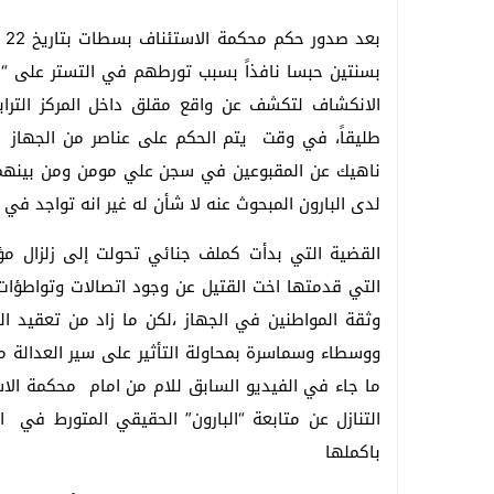
بسنتين حبسا نافذاً بسبب تورطهم في التستر على “
الانكشاف لتكشف عن واقع مقلق داخل المركز الترابي 
طليقاً، في وقت يتم الحكم على عناصر من الجهاز و
ناهيك عن المقبوعين في سجن علي مومن ومن بينهم 
لدى البارون المبحوث عنه لا شأن له غير انه تواجد في
القضية التي بدأت كملف جنائي تحولت إلى زلزال 
التي قدمتها اخت القتيل عن وجود اتصالات وتواطؤات
وثقة المواطنين في الجهاز ،لكن ما زاد من تعقيد 
ووسطاء وسماسرة بمحاولة التأثير على سير العدالة م
ما جاء في الفيديو السابق للام من امام محكمة الا
التنازل عن متابعة “البارون” الحقيقي المتورط في
باكملها