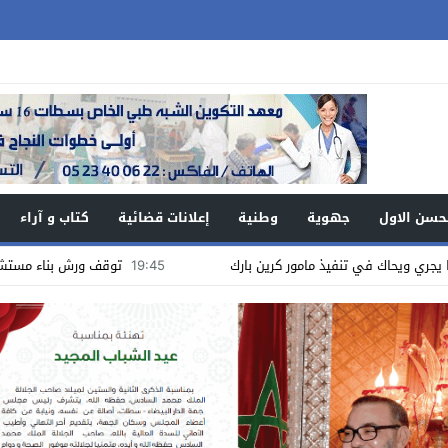
حسن الاول
جهوية
وطنية
إعلانات قضائية
كتاب و آراء
في تنفيذ مامور كرين بارك
19:45
توقف ورش بناء مستشفى البروج : أ