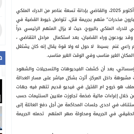
بعد صدور حكم محكمة الاستئناف بسطات بتاريخ 22 أكتوبر 2025، والقاضي بإدانة تسعة عناصر من الدرك الملكي
بارون مخدرات” متهم بجريمة قتل، تتواصل خيوط القضية في
للدرك الملكي بالبروج، حيث لا يزال المتهم الرئيسي حراً
قد يودعون وراء القضبان، بعد استكمال مراحل التقاضي ،
راعي غنم بسيط لا حول له ولا قوة يقال إنه كان يشتغل
 المكان الغير مناسب وفي الوقت الغير مناسب.
ه
مؤسساتي، بعد أن كشفت الفيديوهات والتسجيلات والشهود
 مشبوهة داخل المركز، أثرت بشكل مباشر على مسار العدالة
الملف هو خروج ام القتيل في فيديو قديم تتهم فيه جهات
ن خلال إغراءات مالية ضخمة تجاوزت ملايين السنتيمات حسب
ستئناف في احدى جلسات المحاكمة من أجل دفع العائلة إلى
 الحقيقي في الجريمة ومحاولة صهر المتهم تحمله الجريمة