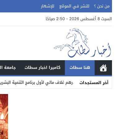
من نحن ؟
للنشر في الموقع
للإشهار
السبت 8 أغسطس 2026 - 2:50 صباحًا
هنا سطات
كاميرا اخبار سطات
جامعة ال
02:37
42 مليون درهم غلاف مالي لأول برنامج التنمية البشرية تحت إشراف كامل لحبوها
أخر المستجدات