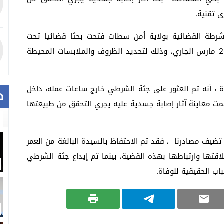
 تقنية.
لشرطة القضائية بولاية أمن سطات فتحت بحثا قضائيا تحت
إشراف النيابة العامة المختصة، مساء أمس الجمعة 20 مارس الجاري، وذلك لتحديد الظروف والملابسات المحيطة
 ، أنه تم العثور على جثة الشرطي خارج ساعات عمله، داخل
ه
تمت معاينة آثار إصابة جسدية عليه يجري التحقق من طبيعتها
، تضيف مصادرنا ، فقد تم الاحتفاظ بالسيدة البالغة من العمر
لاقتها وارتباطها بهذه القضية، بينما تم إيداع جثة الشرطي
ب الحقيقية للوفاة.