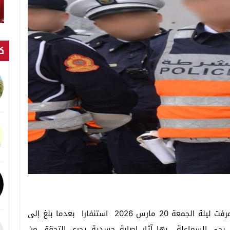
كت
علمت ” أخبار سطات ” أن مصالح ولاية أمن سطات عرفت ليلة الجمعة 20 مارس 2026 استنفارا بعدما بلغ إلى
ي السماعلة بها آثار إصابة جسدية يجري التحقق من