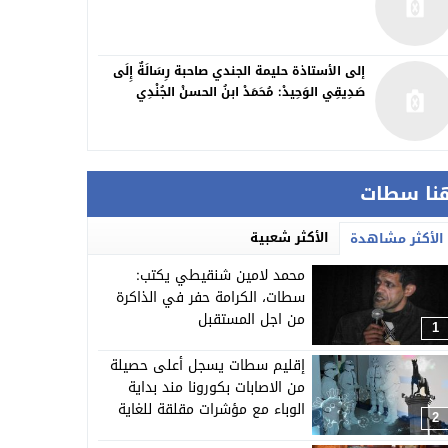
إلى الأستاذة حليمة الجندي صاحبة رِسَالَةٌ إِلَى
صَدِيقِي الوَحِيدْ: مُحَمَدْ ابنُ الحسنْ الجُنْدِي
نا سطات
الأكثر شعبية
الأكثر مشاهدة
محمد لامين شنقيطي يكتب:
سطات، الكرامة حفر في الذاكرة
من اجل المستقبل
1
إقليم سطات يسجل أعلى حصيلة
من الاصابات بكورونا مند بداية
الوباء مع مؤشرات مقلقة للغاية
2