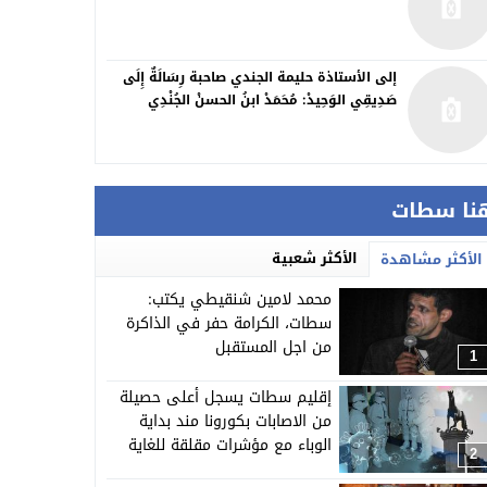
إلى الأستاذة حليمة الجندي صاحبة رِسَالَةٌ إِلَى
صَدِيقِي الوَحِيدْ: مُحَمَدْ ابنُ الحسنْ الجُنْدِي
نا سطات
الأكثر شعبية
الأكثر مشاهدة
محمد لامين شنقيطي يكتب:
سطات، الكرامة حفر في الذاكرة
من اجل المستقبل
1
إقليم سطات يسجل أعلى حصيلة
من الاصابات بكورونا مند بداية
الوباء مع مؤشرات مقلقة للغاية
2