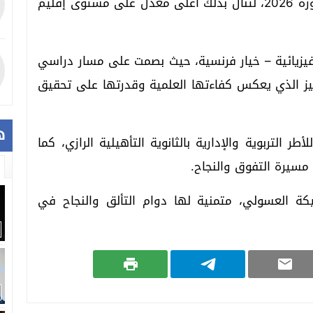
على معدل 19.57/20 في امتحانات البكالوريا دورة 2026، لتنال بذلك أعلى معدل على مستوى إقليم
فيزيائية – خيار فرنسية، حيث بصمت على مسار دراسي
لتميز الذي يعكس كفاءتها العلمية وقدرتها على تحقيق
ه
ر التربوية والإدارية بالثانوية التأهيلية الرازي، كما
 مسيرة التفوق والنجاح.
يكة العسولي، متمنية لها دوام التألق والنجاح في