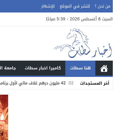
من نحن ؟
للنشر في الموقع
للإشهار
السبت 8 أغسطس 2026 - 5:39 صباحًا
هنا سطات
كاميرا اخبار سطات
جامعة ال
02:37
42 مليون درهم غلاف مالي لأول برنامج التنمية البشرية تحت إشراف كامل لحبوها
أخر المستجدات