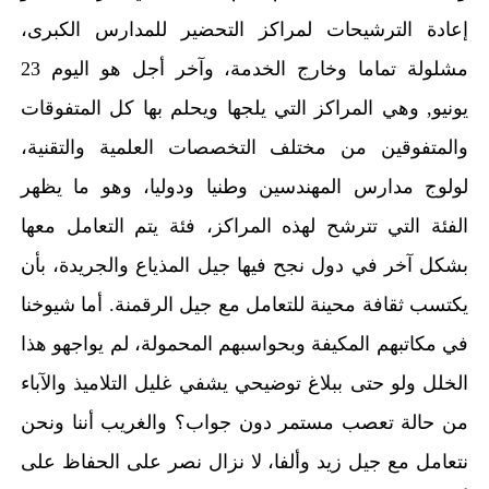
إعادة الترشيحات لمراكز التحضير للمدارس الكبرى،
مشلولة تماما وخارج الخدمة، وآخر أجل هو اليوم 23
يونيو, وهي المراكز التي يلجها ويحلم بها كل المتفوقات
والمتفوقين من مختلف التخصصات العلمية والتقنية،
لولوج مدارس المهندسين وطنيا ودوليا، وهو ما يظهر
الفئة التي تترشح لهذه المراكز، فئة يتم التعامل معها
بشكل آخر في دول نجح فيها جيل المذياع والجريدة، بأن
يكتسب ثقافة محينة للتعامل مع جيل الرقمنة. أما شيوخنا
في مكاتبهم المكيفة وبحواسبهم المحمولة، لم يواجهو هذا
الخلل ولو حتى ببلاغ توضيحي يشفي غليل التلاميذ والآباء
من حالة تعصب مستمر دون جواب؟ والغريب أننا ونحن
نتعامل مع جيل زيد وألفا، لا نزال نصر على الحفاظ على