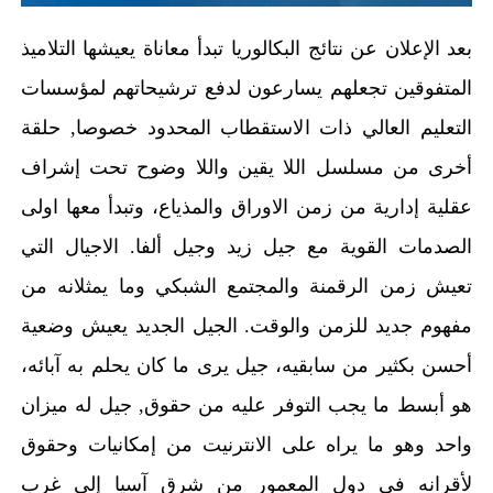
بعد الإعلان عن نتائج البكالوريا تبدأ معاناة يعيشها التلاميذ
المتفوقين تجعلهم يسارعون لدفع ترشيحاتهم لمؤسسات
التعليم العالي ذات الاستقطاب المحدود خصوصا, حلقة
أخرى من مسلسل اللا يقين واللا وضوح تحت إشراف
عقلية إدارية من زمن الاوراق والمذياع، وتبدأ معها اولى
الصدمات القوية مع جيل زيد وجيل ألفا. الاجيال التي
تعيش زمن الرقمنة والمجتمع الشبكي وما يمثلانه من
مفهوم جديد للزمن والوقت. الجيل الجديد يعيش وضعية
أحسن بكثير من سابقيه، جيل يرى ما كان يحلم به آبائه،
هو أبسط ما يجب التوفر عليه من حقوق, جيل له ميزان
واحد وهو ما يراه على الانترنيت من إمكانيات وحقوق
لأقرانه في دول المعمور من شرق آسيا إلى غرب