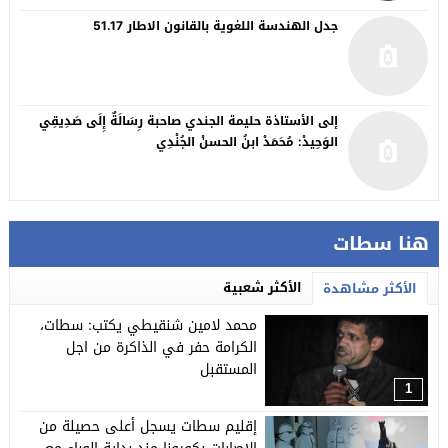
جدل الهندسة اللغوية بالقانون الاطار 51.17
إلى الأستاذة حليمة الجندي صاحبة رِسَالَةٌ إِلَى صَدِيقِي
الوَحِيدْ: مُحَمَدْ ابنُ الحسنْ الجُنْدِي
هنا سطات
الأكثر شعبية
الأكثر مشاهدة
محمد لامين شنقيطي يكتب: سطات،
الكرامة حفر في الذاكرة من اجل
المستقبل
1
إقليم سطات يسجل أعلى حصيلة من