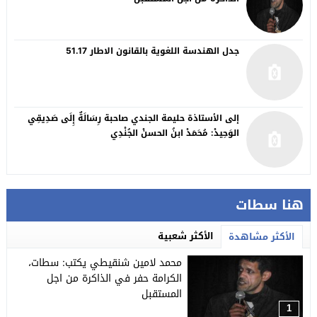
جدل الهندسة اللغوية بالقانون الاطار 51.17
إلى الأستاذة حليمة الجندي صاحبة رِسَالَةٌ إِلَى صَدِيقِي
الوَحِيدْ: مُحَمَدْ ابنُ الحسنْ الجُنْدِي
هنا سطات
الأكثر شعبية
الأكثر مشاهدة
محمد لامين شنقيطي يكتب: سطات،
الكرامة حفر في الذاكرة من اجل
المستقبل
1