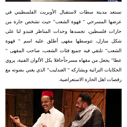
تستعد مدينة سطات لا
ستقبال الأوبريت الفلسطيني في
عرضها المسرحي ” قهوة الشعب” حيث تشخص حارة من
حارات فلسطين، تجسدها وحدات المناظر فتبدو لنا على
شكل منازل،
تتوسطها
مقهى أطلق عليه
اسم
” قهوة
الشعب” تلتقي فيه جميع فئات الشعب، صاحب المقهى ”
عطا
” يجعل
من
مقهاه مسرحاً
حافلا بكل الألوان الفنية، يروي
الحكايات التراثية ويشاركه ” العندليب” الذي يغني بصوته مع
رقصات اهل الحارة الاستعراضية.