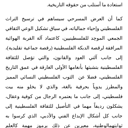
استعادة ما أستلب من حقوقه
التاريخية.
كما أن العرض المسرحي سيساهم في ترسيخ التراث
الفلسطيني وإحياء جمالياته، في سياق تشكيل الوعي الثقافي
الجمعي الموحِد للفلسطينيين، كاعتماد آلة القربة الهوائية
المرافقة لرقصة الدبكة الفلسطينية (رقصة جماعية تقليدية)،
إلى جانب آلتي العود والقانون، والتي تؤصل للثقافة
الفلسطينية بتشبثها بأنغامها الأولى الغارقة في عمق التاريخ
الفلسطيني، فضلا عن الثوب الفلسطيني النسائي المميز
والمطرز يدوياً بحرفية بالغة، والذي لا يخلو منه بيت
فلسطيني، إلى جانب ما يعتمره الرجال من كوفية وعقال،
يشكلون رديفاً مهما في التأصيل للثقافة الفلسطينية إلى
جانب كل أشكال الإبداع الفني والأدبي، الذي كرسوا به
ثوابتهم
الوطنية، معبرين عن ذلك برموز مهمة كالعلم