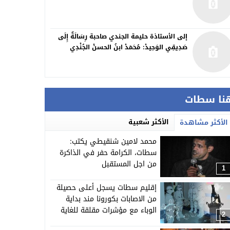
إلى الأستاذة حليمة الجندي صاحبة رِسَالَةٌ إِلَى
صَدِيقِي الوَحِيدْ: مُحَمَدْ ابنُ الحسنْ الجُنْدِي
نا سطات
الأكثر شعبية
الأكثر مشاهدة
محمد لامين شنقيطي يكتب:
سطات، الكرامة حفر في الذاكرة
من اجل المستقبل
1
إقليم سطات يسجل أعلى حصيلة
من الاصابات بكورونا مند بداية
الوباء مع مؤشرات مقلقة للغاية
2