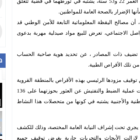
غشت الجاري، من توقيف رجل وسيدة يبلغان من العمر 22 و53 سنة، يشتبه في تورطهما في قضية تتعلق
ا الإضرار بالصحة العامة للمواطنين.
 مصالح اليقظة المعلوماتية التابعة للأمن الوطني قد
ل الاجتماعي، تعرض للبيع مواد صيدلية مهربة بدعوى
ية تضيف ذات المصادر ، عن تحديد هوية صاحبة الحساب
ه
من تلك الأقراص الطبية.
توقيف مزودها الرئيسي بهذه الأقراص بالمنطقة القروية
“ثلاثاء لولاد” بضواحي مدينة سطات، حيث أسفرت عملية الضبط والتفتيش عن العثور بحوزتهما على 136
وطنية والأجنبية يشتبه في كونها من متحصلات هذا النشاط
 يجري تحت إشراف النيابة العامة المختصة، وذلك للكشف
ازالت الأبحاث والتحريات جارية بغرض توقيف جميع