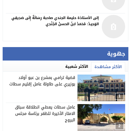
إلى الأستاذة حليمة الجندي صاحبة رِسَالَةٌ إِلَى صَدِيقِي
الوَحِيدْ: مُحَمَدْ ابنُ الحسنْ الجُنْدِي
جهوية
الأكثر شعبية
الأكثر مشاهدة
قضية ترامي بمشرع بن عبو أولاد
بوزيري على طاولة عامل إقليم سطات
1
عامل سطات يعطي انطلاقة سباق
الامتار الأخيرة للظفر برئاسة مجلس
البروج
2