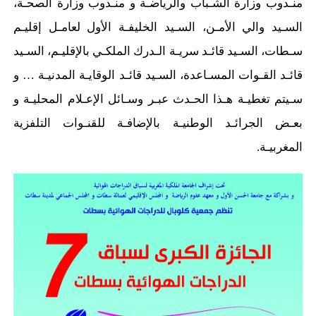
منـدوب وزارة الشـباب والرياضـة و منـدوب وزارة الصحـة،
السـيد والي الأمـن، السـيد الخليفـة الأول لعامـل إقليـم
سـطات، السـيد قائـد سريـة الـدرك الملكـي بالإقليـم، السـيد
قائـد القـوات المسـاعدة، السـيد قائـد الوقايـة المدنيـة … و
سـيتم تغطيـة هـذا الحـدث عبـر وسـائل الإعـلام المحليـة و
بعـض الجرائـد الوطنيـة بالإضافـة للقنـوات التلفزية
المغربيـة.