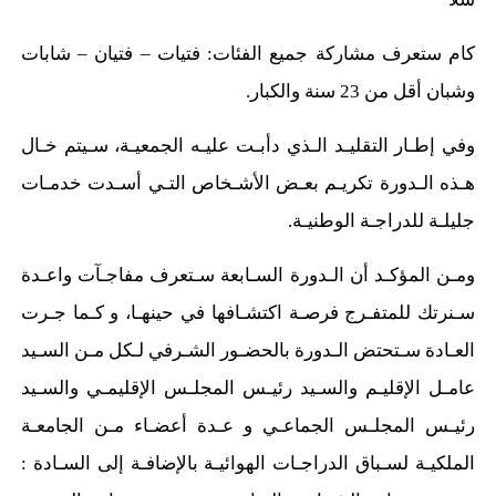
كام ستعرف مشاركة جميع الفئات: فتيات – فتيان – شابات
وشبان أقل من 23 سنة والكبار.
وفي إطـار التقليـد الـذي دأبـت عليـه الجمعيـة، سـيتم خـال
هـذه الـدورة تكريـم بعـض الأشـخاص التـي أسـدت خدمـات
جليلـة للدراجـة الوطنيـة.
ومـن المؤكـد أن الـدورة السـابعة سـتعرف مفاجـآت واعـدة
سـنرتك للمتفـرج فرصـة اكتشـافها في حينهـا، و كـما جـرت
العـادة سـتحتض الـدورة بالحضـور الشـرفي لـكل مـن السـيد
عامـل الإقليـم والسـيد رئيـس المجلـس الإقليمـي والسـيد
رئيـس المجلـس الجماعـي و عـدة أعضـاء مـن الجامعـة
الملكيـة لسـباق الدراجـات الهوائيـة بالإضافـة إلى السـادة :