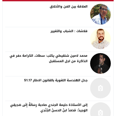
العلاقة بين الفن والأخلاق
فلاشات : الشباب والتغيير
محمد لامين شنقيطي يكتب: سطات، الكرامة حفر في
الذاكرة من اجل المستقبل
جدل الهندسة اللغوية بالقانون الاطار 51.17
إلى الأستاذة حليمة الجندي صاحبة رِسَالَةٌ إِلَى صَدِيقِي
الوَحِيدْ: مُحَمَدْ ابنُ الحسنْ الجُنْدِي