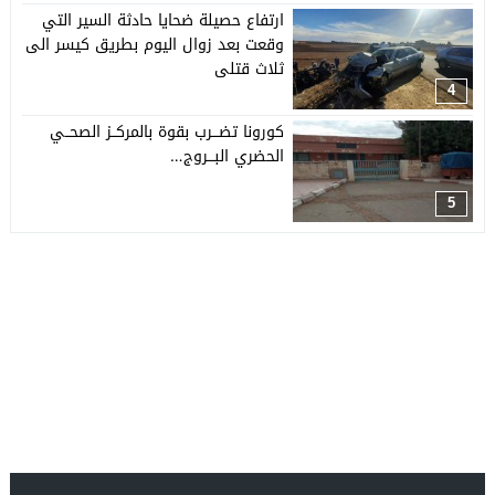
ارتفاع حصيلة ضحايا حادثة السير التي
وقعت بعد زوال اليوم بطريق كيسر الى
ثلاث قتلى
4
كورونا تضـــرب بقوة بالمركــز الصحــي
الحضري البـــروج…
5