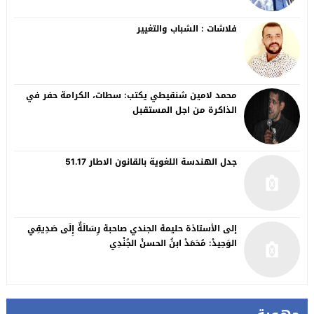
فلاشات : الشباب والتغيير
محمد لامين شنقيطي يكتب: سطات، الكرامة حفر في
الذاكرة من اجل المستقبل
جدل الهندسة اللغوية بالقانون الاطار 51.17
إلى الأستاذة حليمة الجندي صاحبة رِسَالَةٌ إِلَى صَدِيقِي
الوَحِيدْ: مُحَمَدْ ابنُ الحسنْ الجُنْدِي