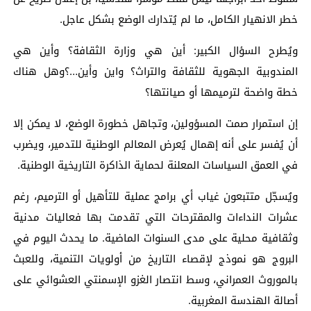
خطر الانهيار الكامل، ما لم يُتدارك الوضع بشكل عاجل.
ويُطرح السؤال الكبير: أين هي وزارة الثقافة؟ وأين هي
المندوبية الجهوية للثقافة والتراث؟ واين وأين…؟وهل هناك
خطة واضحة لترميمها أو صيانتها؟
إن استمرار صمت المسؤولين، وتجاهل خطورة الوضع، لا يمكن إلا
أن يُفسر على أنه إهمال يُعرض المعالم الوطنية للتدمير، ويضرب
في العمق السياسات المعلنة لحماية الذاكرة التاريخية الوطنية.
ويُسجّل متتبعون غياب أي برامج عملية للتأهيل أو الترميم، رغم
عشرات النداءات والمقترحات التي تقدمت بها فعاليات مدنية
وثقافية محلية على مدى السنوات الماضية. ما يحدث اليوم في
البروج هو نموذج لإقصاء التاريخ من أولويات التنمية، وللعبث
بالموروث العمراني، وسط انتصار الغزو الإسمنتي العشوائي على
أصالة الهندسة المغربية.