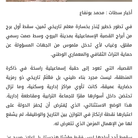
أخبار سطات : محمد بونفاع
في تطور خطير يُنذر بخسارة معلم تاريخي ثمين، سقط أول برج
من أبراج القصبة الإسماعيلية بمدينة البروج، وسط صمت رسمي
مقلق، وغياب لأي تدخل ملموس من الجهات المسؤولة عن
حماية التراث الثقافي والمعماري الوطني.
القصبة، التي تعود إلى حقبة إسماعيلية راسخة في ذاكرة
المنطقة، ليست مجرد بناء طيني، بل مَعْلَمٌ تاريخي ذو رمزية
حضارية عميقة، كانت تأوي مراكز إدارية وسكنية، وما تزال
تحتضن داخل أسوارها مقرًا للجماعة الترابية ومقاطعة إدارية.
هذا الوضع الاستثنائي، الذي يُفترض أن يُحفز الدولة على
اعتبارها نقطة ارتكاز في التوازن بين التاريخ والوظيفة، لم يشفع
لها من الإهمال المزمن الذي تتعرض له.
سقوط أحد أبراجها ليس فقط مؤشرًا هندسيًا، بل إعلان صريح عن