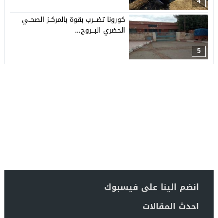
4
كورونا تضـــرب بقوة بالمركــز الصحــي
الحضري البـــروج…
5
انضم الينا على فيسبوك
احدث المقالات