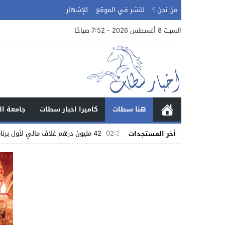
من نحن ؟
للنشر في الموقع
للإشهار
السبت 8 أغسطس 2026 - 7:52 صباحًا
هنا سطات
كاميرا اخبار سطات
جامعة ال
02:37
42 مليون درهم غلاف مالي لأول برنامج التنمية البشرية تحت إشراف كامل لحبوها
أخر المستجدات