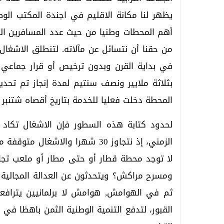
يظهر لنا مكانة الاقليم في اجندة المكتب ال
أهم المحطات وطنيا من حيث عدد المسافرين الذ
من حقنا أن نتسائل عن مآلاته. لتنطلق الاشغا
المحطة دخلت فعليا للخدمة بتاريخ أقصاه شتنبر 2024!!
لحدود كتابة هذه السطور فإن الاشغال تكاد 
الزمني، إذ نتجاوز 30 شهرا والاشغ
لا توجد محطة قطار أو حتى مطار أو ملعب تجا
ومسرح مراكش؟ ويتحدثون عن العدالة المجالية ال
ثم في الهوامش, هوامش لا برلمانيين يترافعو
القبور، لتدفع التنمية الوطنية الثمن باهظا ف