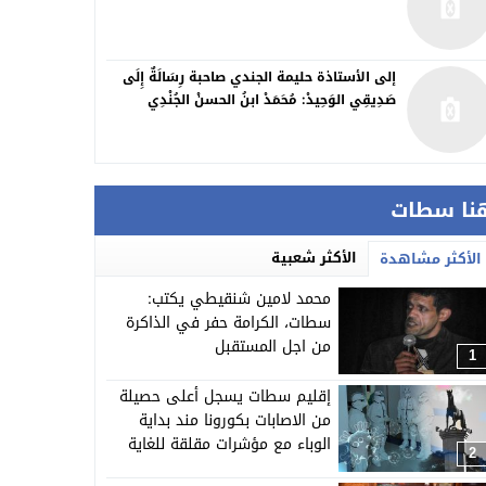
إلى الأستاذة حليمة الجندي صاحبة رِسَالَةٌ إِلَى
صَدِيقِي الوَحِيدْ: مُحَمَدْ ابنُ الحسنْ الجُنْدِي
نا سطات
الأكثر شعبية
الأكثر مشاهدة
محمد لامين شنقيطي يكتب:
سطات، الكرامة حفر في الذاكرة
من اجل المستقبل
1
إقليم سطات يسجل أعلى حصيلة
من الاصابات بكورونا مند بداية
الوباء مع مؤشرات مقلقة للغاية
2