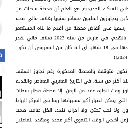
وطني للسكك الحديدية, مع العلم أن محطة سطات من
ين يتجاوزون المليون مسافر سنويا بغلاف مالي ضخم
ل رسميا على أنقاض محطة من أقدم ما بناه المستعمر
في بداية القرن وبدون ترخيص أو قرار جماعي بالهدم، في مارس من سنة 2023 بغلاف مالي يقدر
بثلاثة ملايير ونصف سنتيم لمدة إنجاز تم تحديدها في 18 شهر. أي انه كان من المفروض أن تكون
ه
تكون متوقفة بالمحطة المذكورة رغم تجاوز السقف
ال متوقفة منذ أكثر من سنة. في التاريخ المغربي المعاصر والقديم
وز وقت انجازه عقد من الزمن، إلا محطة قطار سطات
تي يمكن اعتبار أكبر مسبباتها ربما في المركز الرباط
ن ولا نخب تحتج، ولا أحزاب تندد، الكل صامت صمت
ي زمن أضحى الوقت التنموي أكبر محدد ومهدد للفاعلين