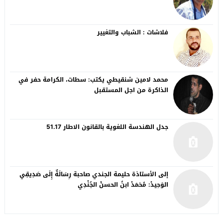
فلاشات : الشباب والتغيير
محمد لامين شنقيطي يكتب: سطات، الكرامة حفر في
الذاكرة من اجل المستقبل
جدل الهندسة اللغوية بالقانون الاطار 51.17
إلى الأستاذة حليمة الجندي صاحبة رِسَالَةٌ إِلَى صَدِيقِي
الوَحِيدْ: مُحَمَدْ ابنُ الحسنْ الجُنْدِي