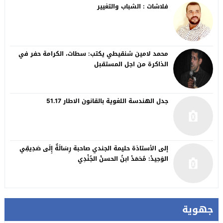
فلاشات : الشباب والتغيير
محمد لامين شنقيطي يكتب: سطات، الكرامة حفر في
الذاكرة من اجل المستقبل
جدل الهندسة اللغوية بالقانون الاطار 51.17
إلى الأستاذة حليمة الجندي صاحبة رِسَالَةٌ إِلَى صَدِيقِي
الوَحِيدْ: مُحَمَدْ ابنُ الحسنْ الجُنْدِي
جهوية