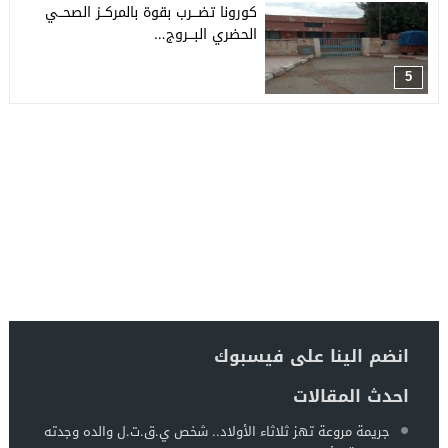
كورونا تضـــرب بقوة بالمركــز الصحــي
الحضري البـــروج…
5
انضم الينا على فيسبوك
احدث المقالات
جريمة مروعة تهز ثلاثاء الأولاد.. شخص ي.ق.ت.ل والده وجدته