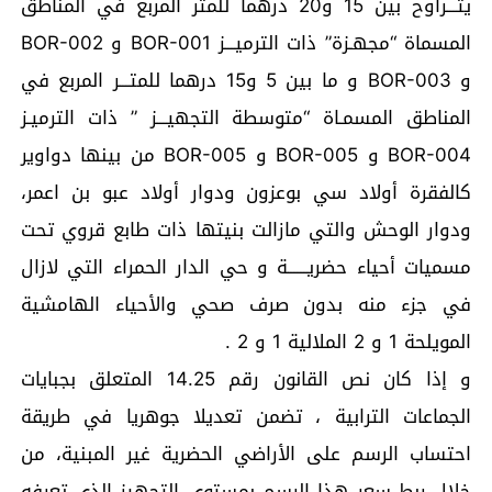
يتـــراوح بين 15 و20 درهما للمتر المربع في المناطق
المسماة “مجهـزة” ذات الترميـــز BOR-001 و BOR-002
و BOR-003 و ما بين 5 و15 درهما للمتـــر المربع في
المناطق المسمـاة “متوسطة التجهيـــز ” ذات الترميـز
BOR-004 و BOR-005 و BOR-005 من بينها دواوير
كالفقرة أولاد سي بوعزون ودوار أولاد عبو بن اعمر،
ودوار الوحش والتي مازالت بنيتها ذات طابع قروي تحت
مسميات أحياء حضريــــــة و حي الدار الحمراء التي لازال
في جزء منه بدون صرف صحي والأحياء الهامشية
المويلحة 1 و 2 الملالية 1 و 2 .
و إذا كان نص القانون رقم 14.25 المتعلق بجبايات
الجماعات الترابية ، تضمن تعديلا جوهريا في طريقة
احتساب الرسم على الأراضي الحضرية غير المبنية، من
خلال ربط سعر هذا الرسم بمستوى التجهيز الذي تعرفه