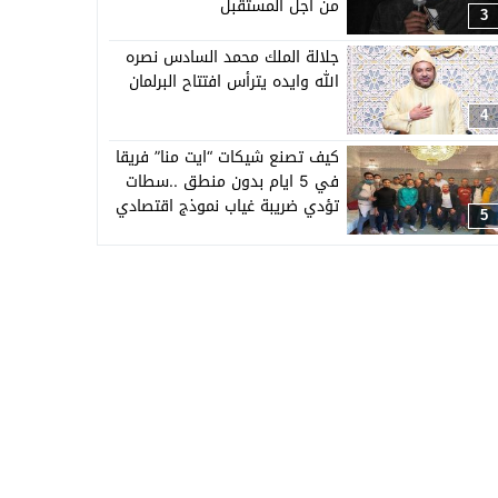
من اجل المستقبل
3
جلالة الملك محمد السادس نصره
الله وايده يترأس افتتاح البرلمان
4
كيف تصنع شيكات “ايت منا” فريقا
في 5 ايام بدون منطق ..سطات
تؤدي ضريبة غياب نموذج اقتصادي
5
في الرياضة