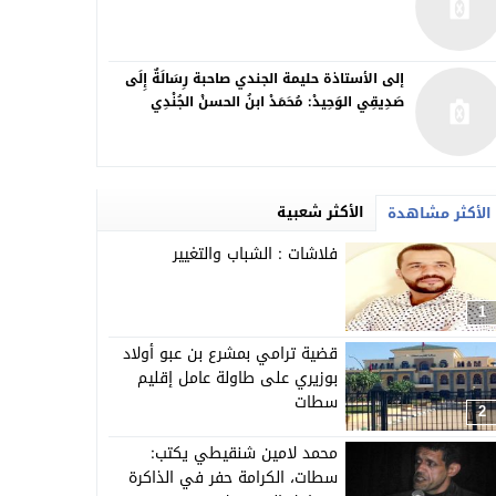
إلى الأستاذة حليمة الجندي صاحبة رِسَالَةٌ إِلَى
صَدِيقِي الوَحِيدْ: مُحَمَدْ ابنُ الحسنْ الجُنْدِي
الأكثر شعبية
الأكثر مشاهدة
فلاشات : الشباب والتغيير
1
قضية ترامي بمشرع بن عبو أولاد
بوزيري على طاولة عامل إقليم
سطات
2
محمد لامين شنقيطي يكتب:
سطات، الكرامة حفر في الذاكرة