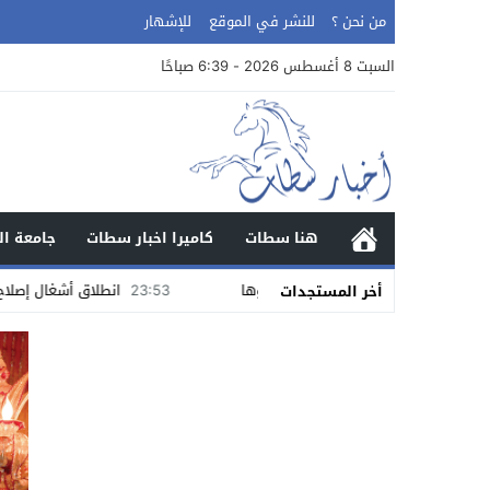
من نحن ؟
للنشر في الموقع
للإشهار
السبت 8 أغسطس 2026 - 6:39 صباحًا
هنا سطات
كاميرا اخبار سطات
جامعة ال
23:53
انطلاق أشغال إصلاح أرضية المل
أخر المستجدات