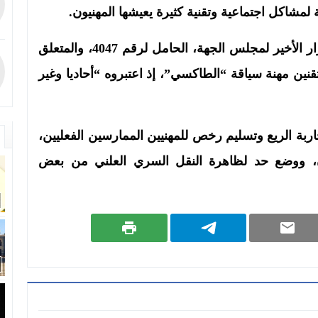
مشاكل اجتماعية وتقنية كثيرة يعيشها المهنيون.
وعبر أرباب سيارات الأجرة عن غضبهم من القرار الأخير لمجلس الجهة، الحامل لرقم 4047، والمتعلق
ين مهنة سياقة “الطاكسي”، إذ اعتبروه “أحاديا وغير
ربة الريع وتسليم رخص للمهنيين الممارسين الفعليين،
ن، ووضع حد لظاهرة النقل السري العلني من بعض