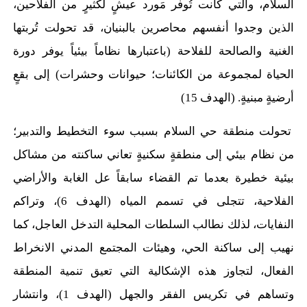
السلام، والتي كانت تُوفر مَورد عيشٍ لكثيرٍ من الفلاحين،
الذين وجدوا أنفسهم محاصرين بالبنيان، قد تحولت تُربتها
الغنية والصالحة للفلاحة (باعتبارها نظاماً بيئياً يوفر دورة
الحياة لمجموعة من الكائنات؛ حيوانات وحشرات) إلى بقعٍ
أرضيةٍ مبنيةٍ. (الهدف 15)
تحولت منطقة حي السلام بسبب سوء التخطيط والتدبير؛
من نظام بيئي إلى منطقةٍ سكنيةٍ تعاني ساكنته من مشاكل
بيئية خطيرة بعدما تم القضاء سابقاً عل الغابة والأراضي
الفلاحية، تتجلى في تسمم المياه (الهدف 6)، وتراكم
النفايات، لذلك نطالب السلطات المحلية التدخل العاجل، كما
نهيب إلى ساكنة الحي، وهيئات المجتمع المدني الانخراط
الفعال، لتجاوز هذه الإشكالية التي تعيق تنمية المنطقة
وتساهم في تكريس الفقر والجهل (الهدف 1)، وانتشار