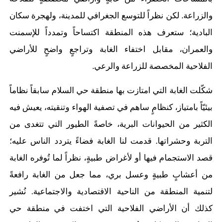
والزراعة. لكن نظراً للتوسع الجغرافي للمدينة، ولهجرة سكان
البادية؛ ستعرف هذه المنطقة اكتساحاً وتمدداً للإسمنت
والعمران، مقابل اختفاء الغابة وتراجعٍ واضحٍ للأراضي
الفلاحية المخصصة للزراعة والرعي.
شكّلت الغابة التي امتازت بها منطقة حي السلام سابقاً نظاماً
بيئيّاً بامتياز، كنظامٍ ساهم في تصفية الهواء وتنقيته، يعيش فيه
الكثير من الحيوانات البرية، خاصةً الطيور التي تتغدى من
التربة وحشراتها. قدمت لنا الغابة فضاءً يتردد الناس عليه؛
قصد الاستجمام فيها أو لأغراض طبيةٍ، نظراً لما تُوفره الغابة
من أعشابٍ طبيةٍ وعسل بري، مما جعل من الغابة رافعةً
لتنمية المنطقة من الناحية الاقتصادية والاجتماعية. نُشير
كذلك أن الأراضي الفلاحية التي اختفت في منطقة حي