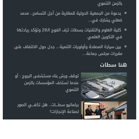
بالزمن التنموي
بدعوة من الجمعية الدولية للمغاربة من أجل التسامح.. محمد
ضعلي يشارك في...
كلية العلوم والتقنيات بسطات تزف الفوج الـ29 وتؤكد ريادتها
في التكوين العلمي
بين سيارة المصلحة وأولويات التنمية… جدل حول الالتفاف على
مقررات مجلس جماعة...
هنا سطات
توقف ورش بناء مستشفى البروج : أو
عندما تستخف المؤسسات بالزمن
التنموي
برلمانيو سطــــات.. هل تكفـــي الصور
لصناعة الإنجازات؟
أحزاب وهيئات وجمعيات وفعاليات