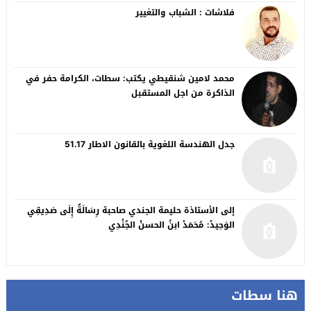
فلاشات : الشباب والتغيير
محمد لامين شنقيطي يكتب: سطات، الكرامة حفر في
الذاكرة من اجل المستقبل
جدل الهندسة اللغوية بالقانون الاطار 51.17
إلى الأستاذة حليمة الجندي صاحبة رِسَالَةٌ إِلَى صَدِيقِي
الوَحِيدْ: مُحَمَدْ ابنُ الحسنْ الجُنْدِي
هنا سطات