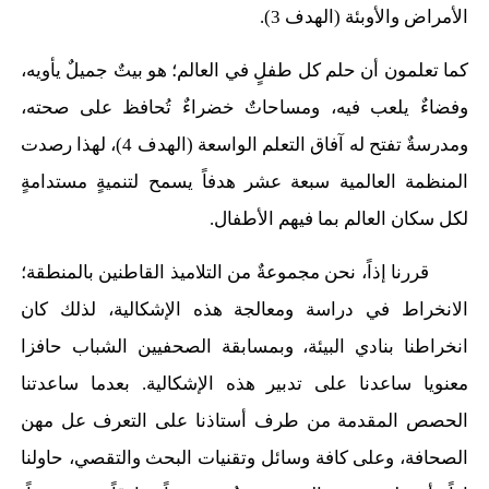
الأمراض والأوبئة (الهدف 3).
كما تعلمون أن حلم كل طفلٍ في العالم؛ هو بيتٌ جميلٌ يأويه،
وفضاءٌ يلعب فيه، ومساحاتٌ خضراءٌ تُحافظ على صحته،
ومدرسةٌ تفتح له آفاق التعلم الواسعة (الهدف 4)، لهذا رصدت
المنظمة العالمية سبعة عشر هدفاً يسمح لتنميةٍ مستدامةٍ
لكل سكان العالم بما فيهم الأطفال.
قررنا إذاً، نحن مجموعةٌ من التلاميذ القاطنين بالمنطقة؛
الانخراط في دراسة ومعالجة هذه الإشكالية، لذلك كان
انخراطنا بنادي البيئة، وبمسابقة الصحفيين الشباب حافزا
معنويا ساعدنا على تدبير هذه الإشكالية. بعدما ساعدتنا
الحصص المقدمة من طرف أستاذنا على التعرف عل مهن
الصحافة، وعلى كافة وسائل وتقنيات البحث والتقصي، حاولنا