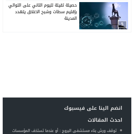
حصيلة ثقيلة لليوم الثاني على التوالي
بإقليم سطات وشبح الاغلاق يتهدد
المدينة
5
انضم الينا على فيسبوك
احدث المقالات
توقف ورش بناء مستشفى البروج : أو عندما تستخف المؤسسات