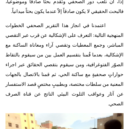
إذاً، أن نلعب دور الصحفي ونُقدم بحثاً صادقاً وموضوعياً،
فالبحث الحقيقي لا يكون صادقاً إلاّ عندما يكون بحثاً ميدانياً.
اعتمدنا في انجاز هذا التقرير الصحفي الخطوات
المنهجية التالية: التعرف على الإشكالية عن قرب عبر التقصي
المباشر، وجمع المعطيات وتقصي آراء ومعاناة الساكنة مع
الإشكالية، بعدما قُمنا بتقسيم العمل بين من سيقوم بالتقاط
الصوّر الفتوغرافية، ومن سيقوم بتقصي الحقائق عبر اجراء
حواراتٍ صحفيةٍ مع ساكنة الحي، ثم قمنا بالاتصال بالجهات
المعنية من سلطات مختصة، وبطبيبٍ مختصٍ قصد الاستفسار
عن آثار وعواقب الثلوث البيئي الناتج عن قناة الصرف
الصحي.