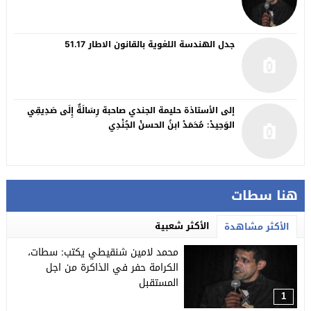
جدل الهندسة اللغوية بالقانون الاطار 51.17
إلى الأستاذة حليمة الجندي صاحبة رِسَالَةٌ إِلَى صَدِيقِي
الوَحِيدْ: مُحَمَدْ ابنُ الحسنْ الجُنْدِي
هنا سطات
الأكثر شعبية
الأكثر مشاهدة
محمد لامين شنقيطي يكتب: سطات،
الكرامة حفر في الذاكرة من اجل
المستقبل
1