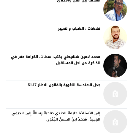
العلاقة بين الفن والأخلاق
فلاشات : الشباب والتغيير
محمد لامين شنقيطي يكتب: سطات، الكرامة حفر في
الذاكرة من اجل المستقبل
جدل الهندسة اللغوية بالقانون الاطار 51.17
إلى الأستاذة حليمة الجندي صاحبة رِسَالَةٌ إِلَى صَدِيقِي
الوَحِيدْ: مُحَمَدْ ابنُ الحسنْ الجُنْدِي