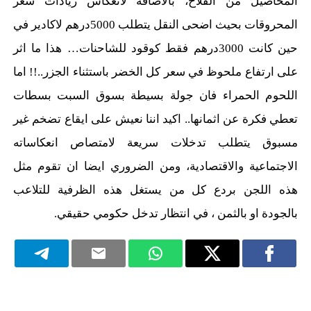
المحاصيل من الفلاح، بالاضافة لانعكاس زيادات سعر
المحروقات بحيث اضحى النقل يتطلب 5000درهم لاكادير في
حين كانت 3000درهم فقط كوقود للشاحنات… هذا ما اثر
على ارتفاع ملحوظ في سعر كل الخضر باستثناء الجزر..!! اما
اللحوم الحمراء فان جولة بسيطة بسوق السبت بسطات
تعطي فكرة عن اثمانها.. اكيد اننا نعيش على ايقاع تضخم غير
مسبوق يتطلب تدخلات سريعة لامتصاص انعكاساته
الاجتماعية والاقتصادية، ومن الضروري ايضا ان تقوم مثل
هذه اللجن بردع كل من يستغل هذه الظرفية للتلاعب
بالجودة او بالثمن ، في انتظار تدخل حكومي حقيقي.