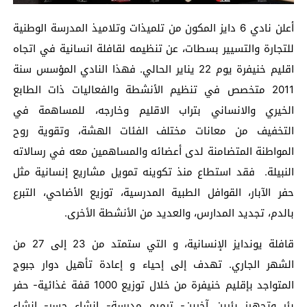
أعلن نادي 6 دايز المكون من تلميذات وتلاميذ المدرسة الوطنية
للتجارة والتسيير بسطات، عن تنظيمه لقافلة انسانية في اتجاه
اقليم خنيفرة يوم 22 يناير الحالي. فهذا النادي المؤسس سنة
2011 متخصص في تنظيم الأنشطة والفعاليات ذات الطابع
الخيري والانساني بتراب الاقليم وخارجه، للمساهمة في
التخفيف من معانات مختلف الفئات الهشة، وتقوية روح
المواطنة المتضامنة لدى أعضائه والمساهمين معه في رسالاته
النبيلة. فقد استطاع منذ تكوينه تمويل مشاريع إنسانية مثل
حفر الآبار، القوافل الطبية المدرسية، توزيع الأضاحي، التبرع
بالدم، تجديد المدارس، والعديد من الأنشطة الأخرى.
قافلة يوندايز الإنسانية، و التي ستمتد من 23 إلى 27 من
الشهر الجاري. تهدف إلى إحياء و إعادة تأهيل دوار جبوج
المتواجد بإقليم خنيفرة من خلال توزيع 1000 قفة غذائية- حفر
بئر وتجهيز بئرين آخرين- ترميم مدرسة- إنشاء جسر- إنشاء