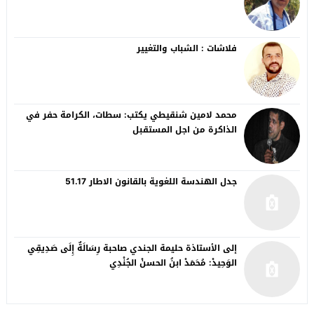
فلاشات : الشباب والتغيير
محمد لامين شنقيطي يكتب: سطات، الكرامة حفر في
الذاكرة من اجل المستقبل
جدل الهندسة اللغوية بالقانون الاطار 51.17
إلى الأستاذة حليمة الجندي صاحبة رِسَالَةٌ إِلَى صَدِيقِي
الوَحِيدْ: مُحَمَدْ ابنُ الحسنْ الجُنْدِي