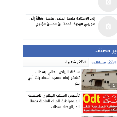
إلى الأستاذة حليمة الجندي صاحبة رِسَالَةٌ إِلَى
صَدِيقِي الوَحِيدْ: مُحَمَدْ ابنُ الحسنْ الجُنْدِي
ير مصنف
الأكثر شعبية
الأكثر مشاهدة
ساكنة الرياض العالي بسطات
تشكو إمام مسجد أسماء بنت أبي
بكر
1
تأسيس المكتب الجهوي للمنظمة
الديمقراطية للمراة العاملة بجهة
الدارالبيضاء سطات
2