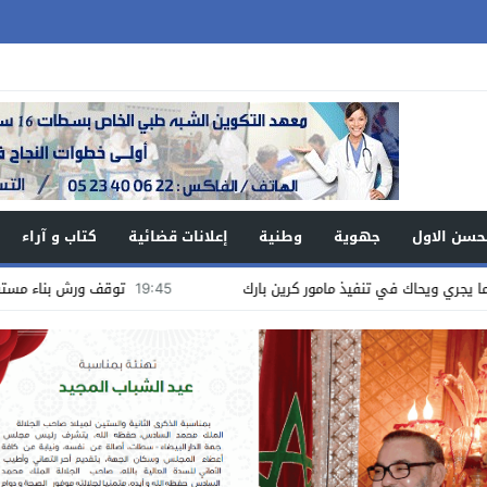
حسن الاول
جهوية
وطنية
إعلانات قضائية
كتاب و آراء
 في تنفيذ مامور كرين بارك
19:45
توقف ورش بناء مستشفى البروج : 