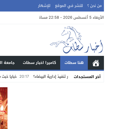
من نحن ؟
للنشر في الموقع
للإشهار
الأربعاء 5 أغسطس 2026 - 22:58 مساءً
هنا سطات
كاميرا اخبار سطات
جامعة ال
بية سطات بمقاضاة مأمور تنفيذ إدارية البيضاء؟
20:17
خبايا خبث ما يجري ويحاك
أخر المستجدات