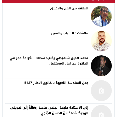
العلاقة بين الفن والأخلاق
فلاشات : الشباب والتغيير
محمد لامين شنقيطي يكتب: سطات، الكرامة حفر في
الذاكرة من اجل المستقبل
جدل الهندسة اللغوية بالقانون الاطار 51.17
إلى الأستاذة حليمة الجندي صاحبة رِسَالَةٌ إِلَى صَدِيقِي
الوَحِيدْ: مُحَمَدْ ابنُ الحسنْ الجُنْدِي