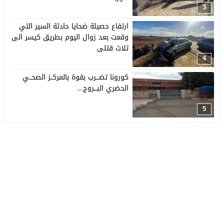
3
ارتفاع حصيلة ضحايا حادثة السير التي
وقعت بعد زوال اليوم بطريق كيسر الى
ثلاث قتلى
4
كورونا تضـــرب بقوة بالمركــز الصحــي
الحضري البـــروج…
5