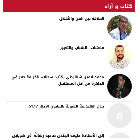
كتاب و آراء
العلاقة بين الفن والأخلاق
فلاشات : الشباب والتغيير
محمد لامين شنقيطي يكتب: سطات، الكرامة حفر في
الذاكرة من اجل المستقبل
جدل الهندسة اللغوية بالقانون الاطار 51.17
إلى الأستاذة حليمة الجندي صاحبة رِسَالَةٌ إِلَى صَدِيقِي