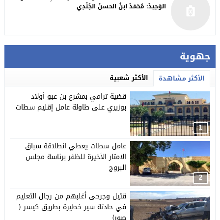
الوَحِيدْ: مُحَمَدْ ابنُ الحسنْ الجُنْدِي
جهوية
الأكثر شعبية
الأكثر مشاهدة
قضية ترامي بمشرع بن عبو أولاد
بوزيري على طاولة عامل إقليم سطات
1
عامل سطات يعطي انطلاقة سباق
الامتار الأخيرة للظفر برئاسة مجلس
البروج
2
قتيل وجرحى أغلبهم من رجال التعليم
في حادثة سير خطيرة بطريق كيسر (
صور)